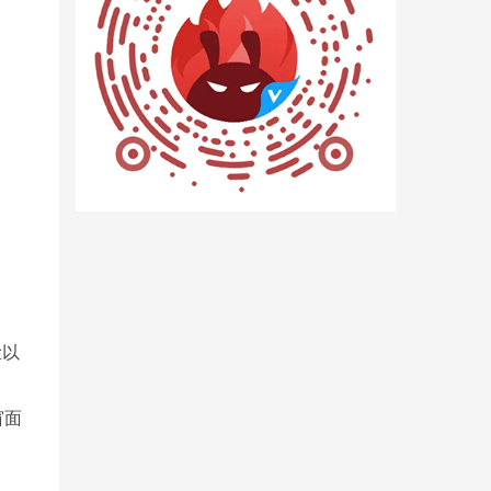
脸以
窗面