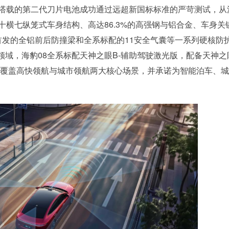
8搭载的第二代刀片电池成功通过远超新国标标准的严苛测试，从
十横七纵笼式车身结构、高达86.3%的高强钢与铝合金、车身关
洋网首发的全铝前后防撞梁和全系标配的11安全气囊等一系列硬核防
域，海豹08全系标配天神之眼B-辅助驾驶激光版，配备天神之
，覆盖高快领航与城市领航两大核心场景，并承诺为智能泊车、