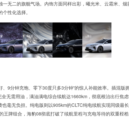
独一无二的旗舰气场。内饰方面同样出彩，曦光米、云霜米、烟
的个性化选择。
好、9分钟充饱、零下30度只多3分钟”的惊人补能效率。插混版
勤完全无需用油，满油满电综合续航达1660km，彻底根治出行焦
袭也毫无负担。纯电版则以905km的CLTC纯电续航实现同级最
”的王牌组合，海豹08彻底打破了续航里程与充电等待的双重桎