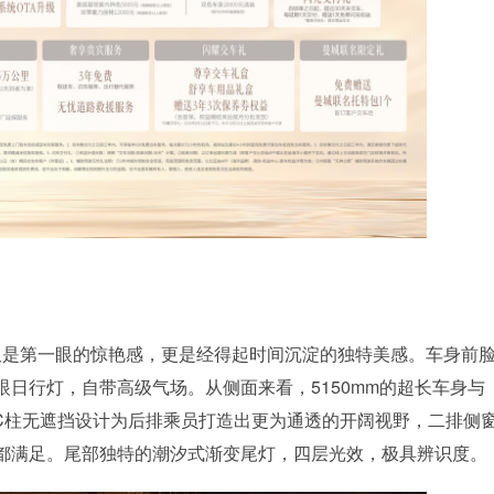
不仅是第一眼的惊艳感，更是经得起时间沉淀的独特美感。车身前
日行灯，自带高级气场。从侧面来看，5150mm的超长车身与
，C柱无遮挡设计为后排乘员打造出更为通透的开阔视野，二排侧
都满足。尾部独特的潮汐式渐变尾灯，四层光效，极具辨识度。