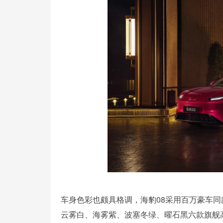
车身色彩也颇具格调，海豹08采用百万豪车
云雾白、海雾紫、波塞冬绿、曜石黑六款旗舰