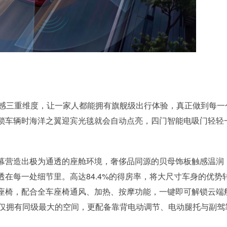
技感三重维度，让一家人都能拥有旗舰级出行体验，真正做到每一
锁车辆时海洋之翼迎宾光毯就会自动点亮，四门智能电吸门轻轻
幕营造出极为通透的座舱环境，奢侈品同源的贝母饰板触感温润
透在每一处细节里。高达84.4%的得房率，将大尺寸车身的优势
座椅，配合全车座椅通风、加热、按摩功能，一键即可解锁云端
不仅拥有同级最大的空间，更配备靠背电动调节、电动腿托与副驾