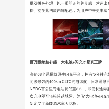
属双拼色外观，以一眼即识的尊贵感，营造出
棕、凝夜紫四款内饰配色，为用户带来更丰富
百万级续航补能：大电池+闪充才是真王牌
海豹08全系搭载原生闪充平台，拥有“5分钟充
同级最强的400km CLTC纯电续航，日常通
NEDC百公里亏电油耗低至3.6L，即便长途奔
次充电即可轻松跨越城际。凭借“大电池+闪充
新定义了新能源汽车天花板。