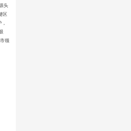
源头
键区
护，
眼
城市领