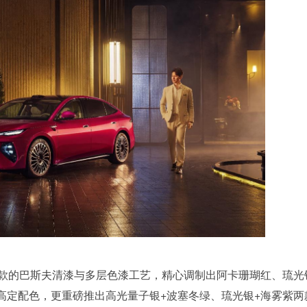
同款的巴斯夫清漆与多层色漆工艺，精心调制出阿卡珊瑚红、琉光
高定配色，更重磅推出高光量子银+波塞冬绿、琉光银+海雾紫两