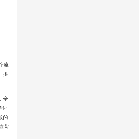
个座
一推
，全
转化
般的
靠背