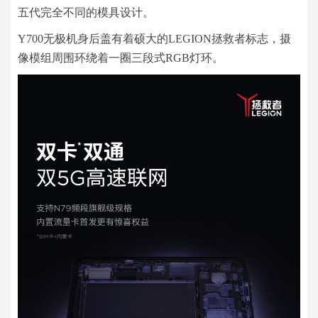
五代完全不同的模具设计。
Y700无极机身后盖有着硕大的LEGION拯救者标志，摄
像模组周围环绕着一圈三段式RGB灯环。