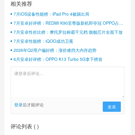
相关推荐
7月iOS设备性能榜：iPad Pro 4被踢出局
7月安卓好评榜：REDMI K90至尊版新机即夺冠 OPPO占据
半壁江山
7月安卓性价比榜：摩托罗拉称霸千元档 旗舰芯片全面下放
7月安卓性能榜：iQOO成功卫冕
2026年Q2用户偏好榜：涨价难挡大内存趋势
6月安卓好评榜：OPPO K13 Turbo 5G拿下榜首
登录
后才能评论
发表
评论列表 (
)