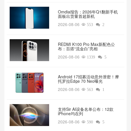
Omdia报告：2026年Q1翻新手机
面板出货量首超新机
2026-08-06

553

2
REDMI K100 Pro Max新配色公
布：百搭“流金白”亮相
2026-08-06

1339

5
Android 17招募活动意外泄密！摩
托罗拉Edge 70 Neo曝光
2026-08-06

563

1
支持Sir AI设备名单公布：12款
iPhone均在列
2026-08-06

590

5