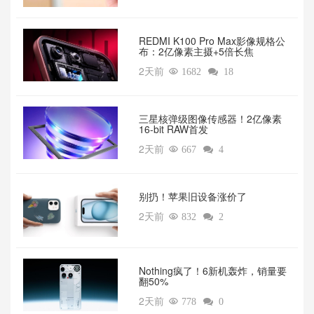
REDMI K100 Pro Max影像规格公
布：2亿像素主摄+5倍长焦
2天前

1682

18
三星核弹级图像传感器！2亿像素
16-bit RAW首发
2天前

667

4
别扔！苹果旧设备涨价了‌
2天前

832

2
‌Nothing疯了！6新机轰炸，销量要
翻50%‌
2天前

778

0