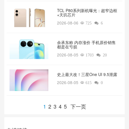
TCL P80系列新机曝光：超窄边框
+天玑芯片
2026-08-06

725

6
余承东称 内存涨价 手机原价销售
都是在亏损
2026-08-05

1703

20
‌史上最大改！三星One UI 9.5泄露
2026-08-05

615

0
1
2
3
4
5
下一页