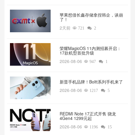
苹果想借长鑫存储拿捏韩企，谈崩
了！
2天前

721

2
荣耀MagicOS 11内测招募开启：
17款机型首批升级
2026-08-06

947

1
新晋手机品牌！Boltt系列手机来了
2026-08-06

1217

5
REDMI Note 17正式开售 骁龙
4Gen4 1299元起
2026-08-06

1196

15