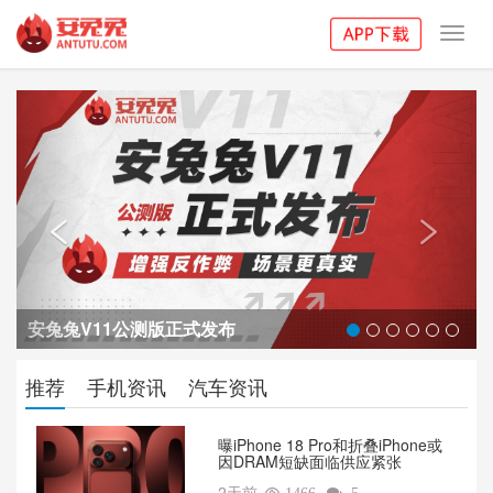
Toggl
navig
Previous
Next


安兔兔V11公测版正式发布
推荐
手机资讯
汽车资讯
曝iPhone 18 Pro和折叠iPhone或
因DRAM短缺面临供应紧张
2天前