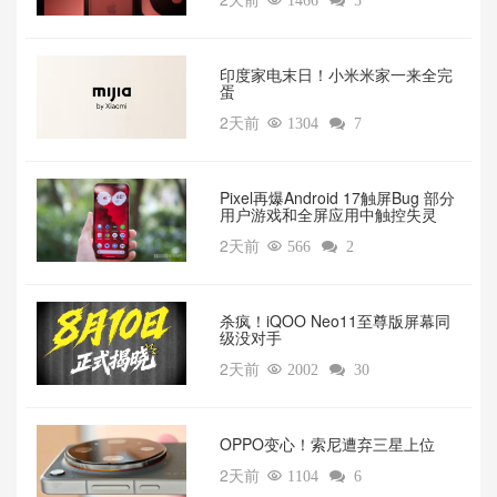

1466

5
印度家电末日！小米米家一来全完
蛋
2天前

1304

7
Pixel再爆Android 17触屏Bug 部分
用户游戏和全屏应用中触控失灵
2天前

566

2
杀疯！iQOO Neo11至尊版屏幕同
级没对手
2天前

2002

30
OPPO变心！索尼遭弃三星上位‌
2天前

1104

6