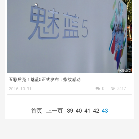
五彩后壳！魅蓝5正式发布：指纹感动
2016-10-31

0

3417
首页
上一页
39
40
41
42
43