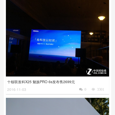
十核联发科X25 魅族PRO 6s发布售2699元
2016-11-03

0

3301