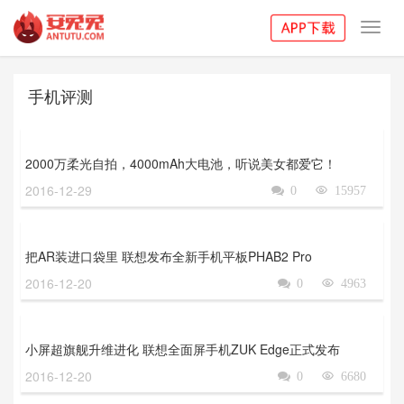
Toggl
navig
手机评测
2000万柔光自拍，4000mAh大电池，听说美女都爱它！
2016-12-29

0

15957
把AR装进口袋里 联想发布全新手机平板PHAB2 Pro
2016-12-20

0

4963
小屏超旗舰升维进化 联想全面屏手机ZUK Edge正式发布
2016-12-20

0

6680