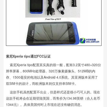
索尼Xperia tipo通过FCC认证
索尼Xperia tipo配置其实真的很一般，配有3.2英寸480×320分
辨率屏幕，800MHz
处理器
、320万像素摄像头、512MB的
内
存
、1500毫安的电池以及
Android
4.0系统。其亚洲版本采用了
双SIM卡的设计，而欧洲版本则仅支持单SIM卡。
这款手机虽然配置不出众，但是样式还是很小巧可人的。现在
这款手机将会在近期登陆英国，而售价为134.98英镑（合人名币
1344元）。具体美国何时上市现在还没有确切消息。