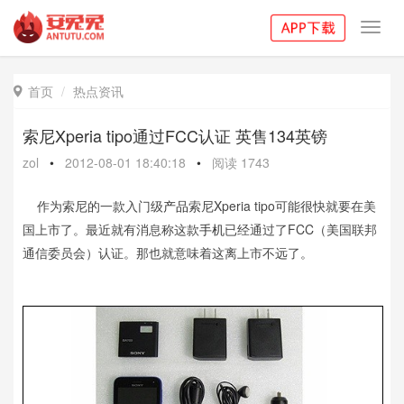
Toggl
navig
首页
热点资讯

索尼Xperia tipo通过FCC认证 英售134英镑
zol
•
2012-08-01 18:40:18
•
阅读
1743
作为索尼的一款入门级
产品
索尼Xperia tipo可能很快就要在美
国上市了。最近就有消息称这款
手机
已经通过了FCC（美国联邦
通信委员会）认证。那也就意味着这离上市不远了。