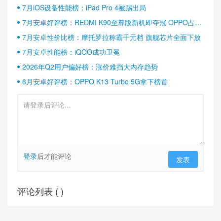
7月iOS设备性能榜：iPad Pro 4被踢出局
7月安卓好评榜：REDMI K90至尊版新机即夺冠 OPPO占据
半壁江山
7月安卓性价比榜：摩托罗拉称霸千元档 旗舰芯片全面下放
7月安卓性能榜：iQOO成功卫冕
2026年Q2用户偏好榜：涨价难挡大内存趋势
6月安卓好评榜：OPPO K13 Turbo 5G拿下榜首
登录
后才能评论
发表
评论列表 (
)