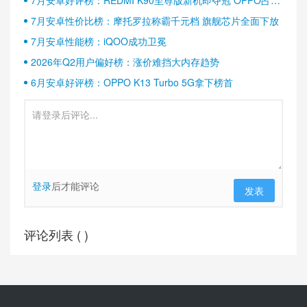
7月安卓好评榜：REDMI K90至尊版新机即夺冠 OPPO占据
半壁江山
7月安卓性价比榜：摩托罗拉称霸千元档 旗舰芯片全面下放
7月安卓性能榜：iQOO成功卫冕
2026年Q2用户偏好榜：涨价难挡大内存趋势
6月安卓好评榜：OPPO K13 Turbo 5G拿下榜首
登录
后才能评论
发表
评论列表 (
)