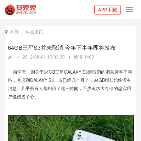
Toggl
navig
首页
热点资讯

64GB三星S3并未取消 今年下半年即将发布
zol
•
2012-08-01 19:03:36
•
阅读
1483
前两天一则关于64GB
三星
GALAXY S3遭取消的消息席卷了网
络，考虑到GALAXY S3上市已经几个月了，64GB版却始终没有
消息，几乎所有人都相信了这一传闻，不少追求大存储的忠实用
户也伤透了心。