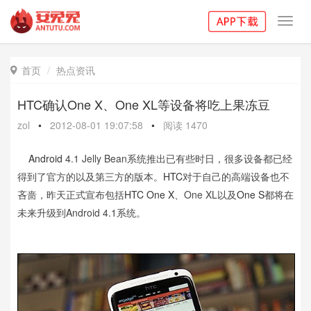
Toggl
navig
首页
热点资讯

HTC确认One X、One XL等设备将吃上果冻豆
zol
•
2012-08-01 19:07:58
•
阅读
1470
Android
4.1 Jelly Bean系统推出已有些时日，很多设备都已经
得到了官方的以及第三方的版本。
HTC
对于自己的高端设备也不
吝啬，昨天正式宣布包括
HTC One X
、One XL以及
One S
都将在
未来升级到Android 4.1系统。