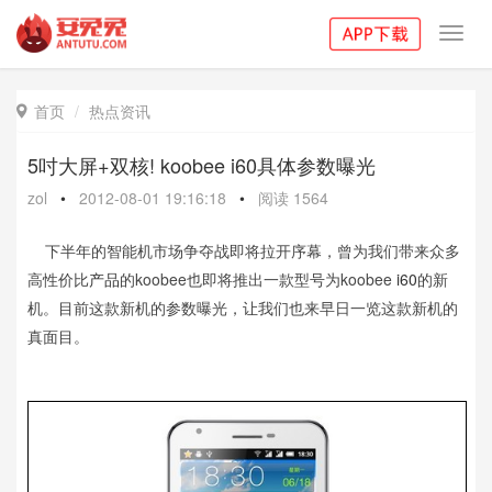
Toggl
navig
首页
热点资讯

5吋大屏+双核! koobee i60具体参数曝光
zol
•
2012-08-01 19:16:18
•
阅读
1564
下半年的智能机市场争夺战即将拉开序幕，曾为我们带来众多
高性价比
产品
的koobee也即将推出一款型号为koobee
i60
的新
机。目前这款新机的参数曝光，让我们也来早日一览这款新机的
真面目。