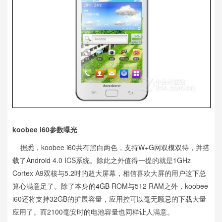
koobee i60参数曝光
据悉，koobee i60共有黑白两色，支持W+G网双模双待，并搭
载了
Android
4.0 ICS系统。除此之外值得一提的就是1GHz
Cortex A9双核与5.2吋的超大屏幕，相信喜欢大屏的用户这下总
算心满意足了。除了本身的
4GB
ROM与512 RAM之外，koobee
i60还将支持32GB的扩展容量，应用控可以毫无顾忌的
下载
大量
应用了。而2100毫安时的电池容量也同样让人满意。