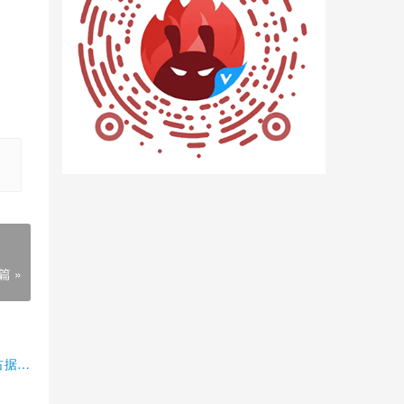
篇 »
占据半