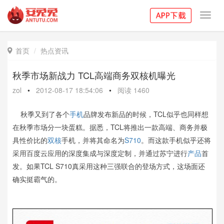
Toggl
navig
首页
热点资讯

秋季市场新战力 TCL高端商务双核机曝光
zol
•
2012-08-17 18:54:06
•
阅读
1460
秋季又到了各个
手机
品牌发布新品的时候，TCL似乎也同样想
在秋季市场分一块蛋糕。据悉，TCL将推出一款高端、商务并极
具性价比的
双核
手机，并将其命名为
S710
。而这款手机似乎还将
采用百度云应用的深度集成与深度定制，并通过苏宁进行
产品
首
发。如果TCL S710真采用这种三强联合的登场方式，这场面还
确实挺霸气的。