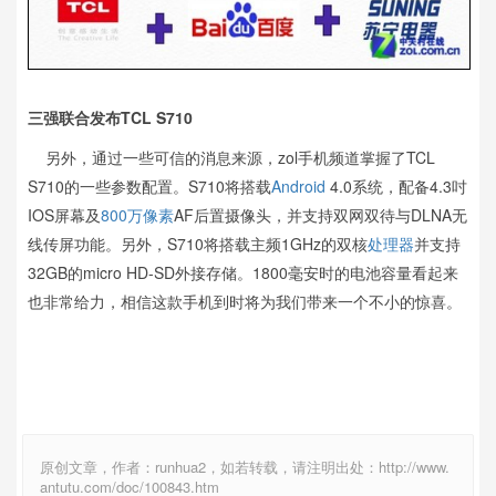
三强联合发布TCL S710
另外，通过一些可信的消息来源，zol手机频道掌握了TCL
S710的一些参数配置。S710将搭载
Android
4.0系统，配备4.3吋
IOS屏幕及
800万像素
AF后置摄像头，并支持双网双待与DLNA无
线传屏功能。另外，S710将搭载主频1GHz的双核
处理器
并支持
32GB的micro HD-SD外接存储。1800毫安时的电池容量看起来
也非常给力，相信这款手机到时将为我们带来一个不小的惊喜。
原创文章，作者：runhua2，如若转载，请注明出处：http://www.
antutu.com/doc/100843.htm