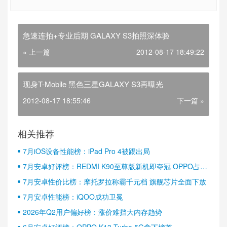
急速连拍+专业后期 GALAXY S3拍照深体验
« 上一篇
2012-08-17 18:49:22
现身T-Mobile 黑色三星GALAXY S3再曝光
2012-08-17 18:55:46
下一篇 »
相关推荐
7月iOS设备性能榜：iPad Pro 4被踢出局
7月安卓好评榜：REDMI K90至尊版新机即夺冠 OPPO占据
半壁江山
7月安卓性价比榜：摩托罗拉称霸千元档 旗舰芯片全面下放
7月安卓性能榜：iQOO成功卫冕
2026年Q2用户偏好榜：涨价难挡大内存趋势