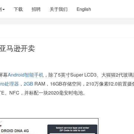
测
下载
招聘
关于我们
English
DNA亚马逊开卖
屏幕
Android
智能手机
，除了5英寸Super LCD3、大猩猩2代玻
ro
处理器
，
2GB
RAM，16GB存储空间，210万像素f/2.0前置摄
LTE、NFC，并标配一块2020毫安时电池。