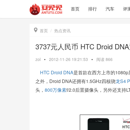
首页
排行
汽车
评

首页
热点资讯
3737元人民币 HTC Droid 
zol
•
2012-11-26 19:21:53
•
阅读
866
HTC
Droid DNA
是首款在西方上市的1080p
之外，Droid DNA还拥有1.5GHz四核骁
龙
S4
P
头，
800万像素
f/2.0后置摄像头，另外还支持