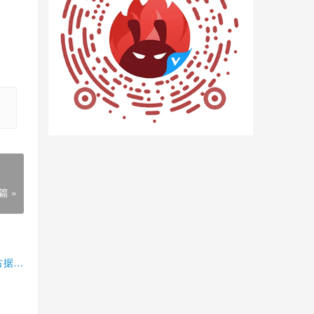
篇 »
占据半