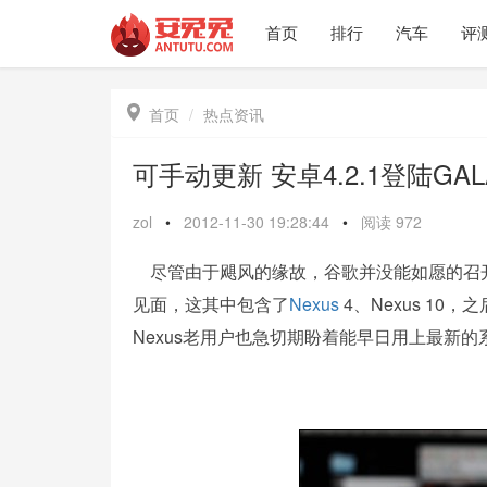
首页
排行
汽车
评

首页
热点资讯
可手动更新 安卓4.2.1登陆GALA
zol
•
2012-11-30 19:28:44
•
阅读
972
尽管由于飓风的缘故，谷歌并没能如愿的召开新品
见面，这其中包含了
Nexus
4、Nexus 10，
Nexus老用户也急切期盼着能早日用上最新的