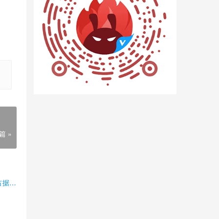
篇 »
占据半