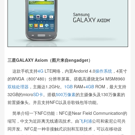
三星GALAXY Axiom（图片来自engadget）
这款手机支持
4G
LTE网络，内置Andorid 4.0
操作系统
，4英寸
的WVGA（800*480）分辨率屏幕。搭载高通骁龙S4 MSM8960
双核
处理器
，主频达1.2GHz。
1GB
RAM+
4GB
ROM，最大支持
32GB的micro
SD卡
。搭载
500万像素
的主摄像头及130万像素的
前置摄像头。并且支持NFC以及谷歌钱包等功能。
简单介绍一下NFC功能：NFC是Near Field Communication的
缩写，中文为近距离无线通讯技术。由
飞利浦
公司和索尼公司共
同开发。NFC是一种非接触式识别和互联技术，可以在移动设