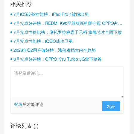
相关推荐
7月iOS设备性能榜：iPad Pro 4被踢出局
7月安卓好评榜：REDMI K90至尊版新机即夺冠 OPPO占据
半壁江山
7月安卓性价比榜：摩托罗拉称霸千元档 旗舰芯片全面下放
7月安卓性能榜：iQOO成功卫冕
2026年Q2用户偏好榜：涨价难挡大内存趋势
6月安卓好评榜：OPPO K13 Turbo 5G拿下榜首
登录
后才能评论
发表
评论列表 (
)