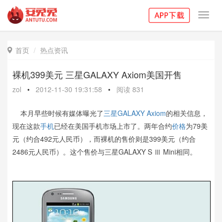
Toggl
navig
首页
热点资讯

裸机399美元 三星GALAXY Axiom美国开售
zol
•
2012-11-30 19:31:58
•
阅读
831
本月早些时候有媒体曝光了
三星
GALAXY Axiom
的相关信息，
现在这款
手机
已经在美国手机市场上市了。两年合约
价格
为79美
元（约合492元人民币），而裸机的售价则是399美元（约合
2486元人民币）。这个售价与三星GALAXY S Ⅲ Mini相同。