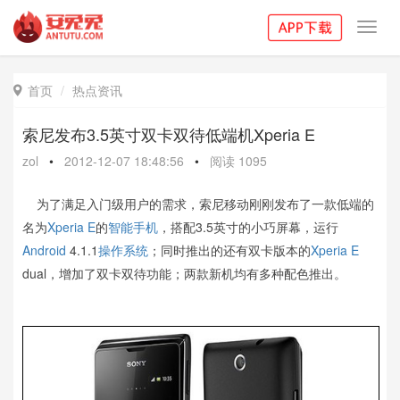
Toggl
navig
首页
热点资讯

索尼发布3.5英寸双卡双待低端机Xperia E
zol
•
2012-12-07 18:48:56
•
阅读
1095
为了满足入门级用户的需求，索尼移动刚刚发布了一款低端的
名为
Xperia E
的
智能手机
，搭配3.5英寸的小巧屏幕，运行
Android
4.1.1
操作系统
；同时推出的还有双卡版本的
Xperia E
dual，增加了双卡双待功能；两款新机均有多种配色推出。