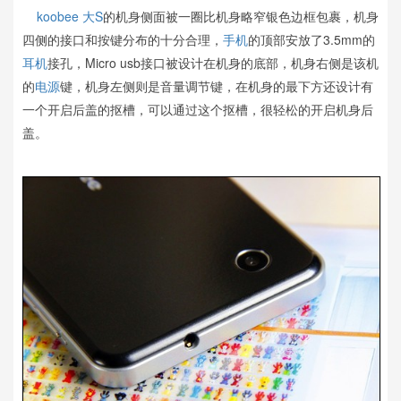
koobee
大S
的机身侧面被一圈比机身略窄银色边框包裹，机身
四侧的接口和按键分布的十分合理，
手机
的顶部安放了3.5mm的
耳机
接孔，Micro usb接口被设计在机身的底部，机身右侧是该机
的
电源
键，机身左侧则是音量调节键，在机身的最下方还设计有
一个开启后盖的抠槽，可以通过这个抠槽，很轻松的开启机身后
盖。