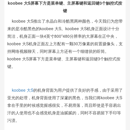
koobee 大S屏幕下方是菜单键、主屏幕键和返回键3个触控式按
键
koobee 大S推出了水晶白和冷酷黑两种颜色，今天我们为您带
来的是冷酷黑色的koobee 大S。koobee 大S机身正面设计十分
简洁，机身正面一块4英寸800*480分辨率的大屏幕在正中央，
koobee 大S机身正面左上方配有一颗30万像素的前置摄像头，支
持网络视频聊天，同时屏幕上方还有一个细缝状的听筒。
koobee 大S屏幕下方是菜单键、主屏幕键和返回键3个触控式按
键。
koobee
大S
的机身背面为用户提供了良好的手感，由于采用了
亚光的处理，机身背面使用了深邃的黑色，当我们将koobee 大S
拿在手里的时候感觉握感很实，不易滑落，而且即使是手容易出
汗的人使用也不会感觉机身是油腻腻的，同时不容易留下手印等
污渍。