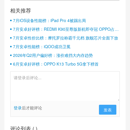
相关推荐
7月iOS设备性能榜：iPad Pro 4被踢出局
7月安卓好评榜：REDMI K90至尊版新机即夺冠 OPPO占据
半壁江山
7月安卓性价比榜：摩托罗拉称霸千元档 旗舰芯片全面下放
7月安卓性能榜：iQOO成功卫冕
2026年Q2用户偏好榜：涨价难挡大内存趋势
6月安卓好评榜：OPPO K13 Turbo 5G拿下榜首
登录
后才能评论
发表
评论列表 (
)