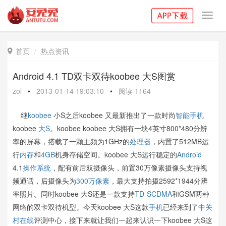
Toggl
navig
首页
热点资讯

Android 4.1 TD双卡双待koobee 大S图赏
zol
•
2013-01-14 19:03:10
•
阅读
1164
继
koobee
小S之后koobee 又最新推出了一款时尚
智能手机
koobee
大S
。koobee koobee 大S拥有一块4英寸800*480分辨
率的屏幕，搭载了一颗主频为1GHz的
处理器
，内置了512MB运
行
内存
和
4GB
机身存储空间。koobee 大S运行稳定的
Android
4.1
操作系统
，配有前后双摄像头，前置30万像素摄像头支持视
频通话，后摄像头为
300万像素
，最大支持拍摄2592*1944分辨
率照片。同时koobee 大S还是一款支持
TD-SCDMA
和GSM两种
网络的双卡双待机型。今天koobee 大S这款
手机
已经来到了
中关
村在线
评测中心，接下来就让我们一起来认识一下koobee 大S这