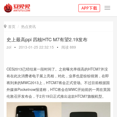
Toggl
navig
首页
热点资讯

史上最高ppi 四核HTC M7有望2.19发布
zol
•
2013-01-25 22:32:15
•
阅读
889
CES2013已经结束一段时间了。之前曝光率很高的HTCM7并没
有在此次消费者电子展上亮相，对此，业界也是纷纷猜测，在即
将到来的MWC2013上，HTCM7将会正式登场。不过目前根据国
外媒体Pocketnow报道称，HTC将会在MWC开始前的一周在英国
伦敦召开发布会，于2月19日正式推出这款HTCM7旗舰机型。