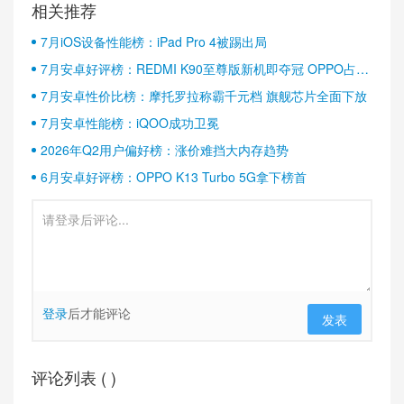
相关推荐
7月iOS设备性能榜：iPad Pro 4被踢出局
7月安卓好评榜：REDMI K90至尊版新机即夺冠 OPPO占据
半壁江山
7月安卓性价比榜：摩托罗拉称霸千元档 旗舰芯片全面下放
7月安卓性能榜：iQOO成功卫冕
2026年Q2用户偏好榜：涨价难挡大内存趋势
6月安卓好评榜：OPPO K13 Turbo 5G拿下榜首
登录
后才能评论
发表
评论列表 (
)