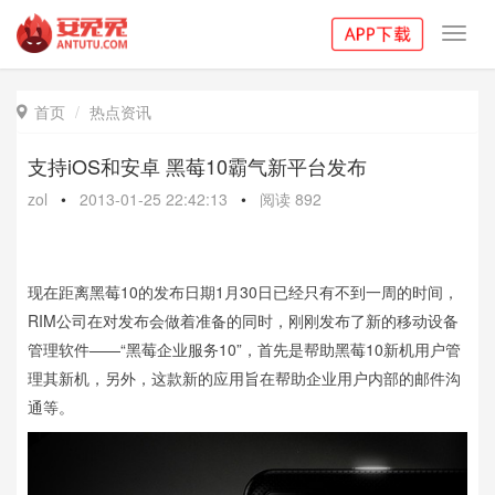
Toggl
navig
首页
热点资讯

支持iOS和安卓 黑莓10霸气新平台发布
zol
•
2013-01-25 22:42:13
•
阅读
892
现在距离黑莓10的发布日期1月30日已经只有不到一周的时间，
RIM公司在对发布会做着准备的同时，刚刚发布了新的移动设备
管理软件——“黑莓企业服务10”，首先是帮助黑莓10新机用户管
理其新机，另外，这款新的应用旨在帮助企业用户内部的邮件沟
通等。