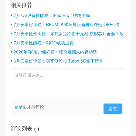
相关推荐
7月iOS设备性能榜：iPad Pro 4被踢出局
7月安卓好评榜：REDMI K90至尊版新机即夺冠 OPPO占据
半壁江山
7月安卓性价比榜：摩托罗拉称霸千元档 旗舰芯片全面下放
7月安卓性能榜：iQOO成功卫冕
2026年Q2用户偏好榜：涨价难挡大内存趋势
6月安卓好评榜：OPPO K13 Turbo 5G拿下榜首
登录
后才能评论
发表
评论列表 (
)