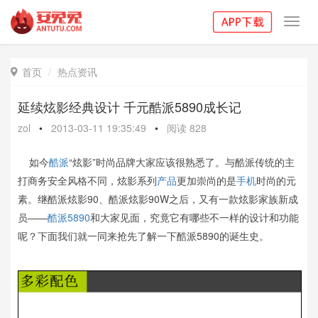
Toggl
navig
首页
热点资讯

延续炫影经典设计 千元酷派5890成长记
zol
•
2013-03-11 19:35:49
•
阅读
828
如今
酷派
“炫影”时尚品牌大家应该很熟悉了。与酷派传统的主
打商务安全风格不同，炫影系列
产品
更加崇尚的是
手机
时尚的元
素。继酷派炫影90、酷派炫影90W之后，又有一款炫影家族新成
员——
酷派5890
和大家见面，究竟它有哪些不一样的设计和功能
呢？下面我们就一同来抢先了解一下酷派5890的诞生史。