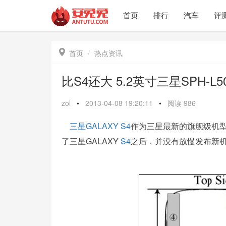
首页
排行
汽车
评

首页
热点资讯
比S4还大 5.2英寸三星SPH-L
zol
•
2013-04-08 19:20:11
•
阅读
986
三星
GALAXY S4
作为三星最新的旗舰级机
了三星GALAXY
S4
之后，并没有放慢发布新机