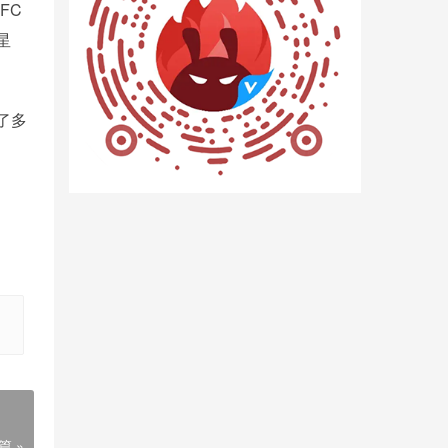
FC
星
了多
篇 »