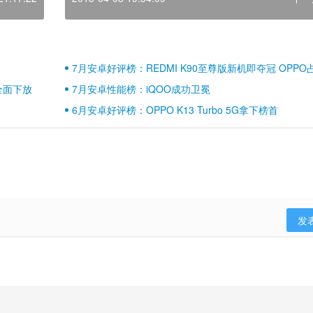
7月安卓好评榜：REDMI K90至尊版新机即夺冠 OPPO
壁江山
全面下放
7月安卓性能榜：iQOO成功卫冕
6月安卓好评榜：OPPO K13 Turbo 5G拿下榜首
发