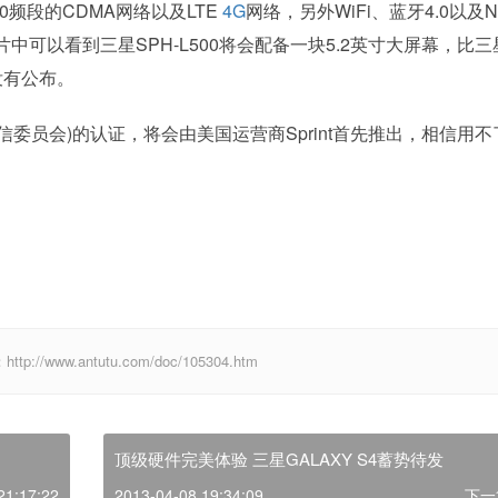
00频段的CDMA网络以及LTE
4G
网络，另外WiFi、蓝牙4.0以及N
可以看到三星SPH-L500将会配备一块5.2英寸大屏幕，比三
没有公布。
通信委员会)的认证，将会由美国运营商Sprint首先推出，相信用不
ww.antutu.com/doc/105304.htm
顶级硬件完美体验 三星GALAXY S4蓄势待发
21:17:22
2013-04-08 19:34:09
下一