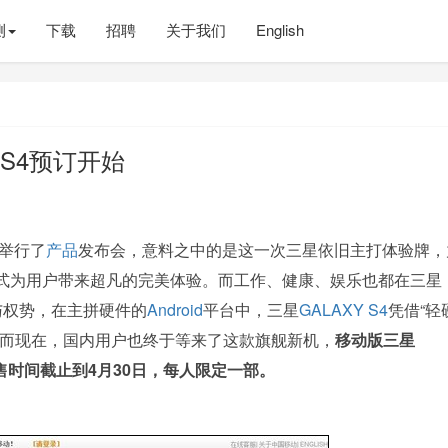
测
下载
招聘
关于我们
English
 S4预订开始
举行了
产品
发布会，意料之中的是这一次三星依旧主打体验牌，
式为用户带来超凡的完美体验。而工作、健康、娱乐也都在三星
与权势，在主拼硬件的
Android
平台中，三星
GALAXY S4
凭借“轻
。而现在，国内用户也终于等来了这款旗舰新机，
移动版三星
预售时间截止到4月30日，每人限定一部。