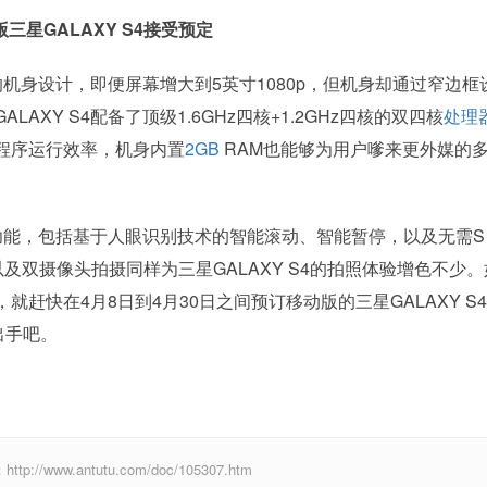
三星GALAXY S4接受预定
的机身设计，即便屏幕增大到5英寸1080p，但机身却通过窄边框
XY S4配备了顶级1.6GHz四核+1.2GHz四核的双四核
处理
程序运行效率，机身内置
2GB
RAM也能够为用户嗲来更外媒的
功能，包括基于人眼识别技术的智能滚动、智能暂停，以及无需S 
及双摄像头拍摄同样为三星GALAXY S4的拍照体验增色不少。
赶快在4月8日到4月30日之间预订移动版的三星GALAXY S
出手吧。
ww.antutu.com/doc/105307.htm