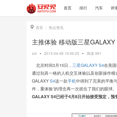
首页
排行
汽车
评

首页
热点资讯
主推体验 移动版三星GALAXY
zol
•
2013-04-08 19:36:25
•
阅读
991
北京时间3月15日，
三星
GALAXY S4
在美国
通过别具一格的人机交互体验以及创新操作模
GALAXY
S4
这一款
手机
中得到了完美的平衡
件，重体验”的理念再一次抓住了我们的眼球
GALAXY S4已经于4月8日开始接受预定，