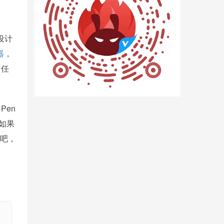
设计
器
，
多任
Pen
如果
4吧，