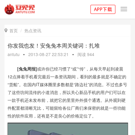
Toggl
navig
首页
热点资讯

你发我也发！安兔兔本周关键词：扎堆
antutu
•
2013-08-27 22:53:21
•
阅读
944
[兔兔周报]
或许你已经习惯了“或”“传”，从每天早起到凌晨
12点捧着手机看完最后一条资讯期间，看到的最多就是不确定的
“货船”。在国内IT媒体圈里多数都是“路边社”的消息。不过也多亏
了这些坊间流传的小道消息，所以关心新品手机的用户们可以在
一款手机还未发布前，就把它的里里外外摸个通透。从外观到硬
件配置都清晰无比，可能留给各位厂商们来保密的就是一些功能
性的软件应用，还有是不是良心的价格定位了。