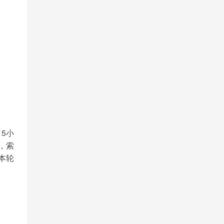
了5小
道，索
，本轮