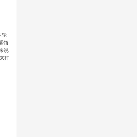
本轮
遥领
对来说
来打