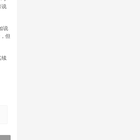
来说
如说
错，但
其续