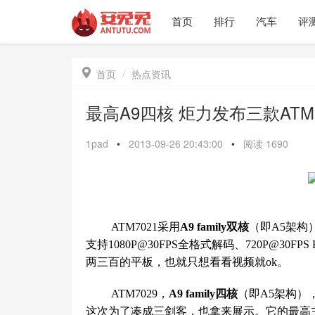
首页
排行
汽车
评

首页
热点资讯
最高A9四核 炬力发布三款ATM
1pad
•
2013-09-26 20:43:00
•
阅读
1690
ATM7021采用
A9 family双核
（即A5架构
支持1080P@30FPS全格式解码、720P@3
两三百的平板，也就只想看看视频就ok。
ATM7029，
A9 family四核
（即A5架构）
这次为了凑成三剑客，也拿来展示。它的最高主频