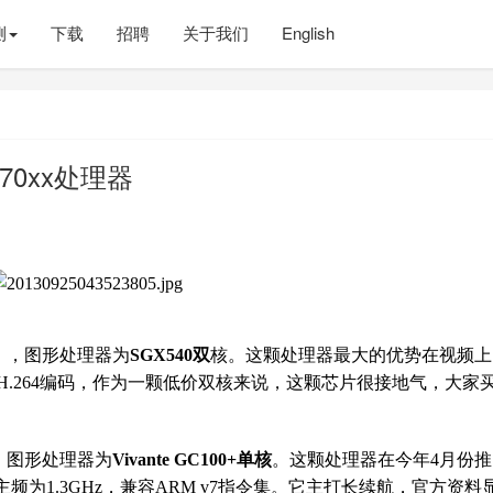
测
下载
招聘
关于我们
English
70xx处理器
），图形处理器为
SGX540双
核。这颗处理器最大的优势在视频上
0FPS H.264编码，作为一颗低价双核来说，这颗芯片很接地气，大家
，图形处理器为
Vivante GC100+单核
。这颗处理器在今年4月份
为1.3GHz，兼容ARM v7指令集。它主打长续航，官方资料