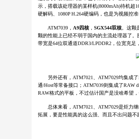
示，搭载该处理器的某样机(8000mAh)待机超1
硬解码、1080P H.264硬编码，也是为视频控
ATM7039，
A9四核
，
SGX544双核
。这颗是
颗的性能上已经不弱于国内的主流处理器了。图形处理
带宽是64位双通道DDR3/LPDDR2，位宽充足，
另外还有，ATM7021、ATM7029均集成了RGB
通/Host等常备接口；ATM7039则集成了RA
RAW格式的平板，不过估计国产是没啥希望
总体来看，ATM7021、ATM7029是炬力
拓展，要是性能真的这么强、而且不出问题不