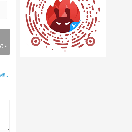
篇 »
占据半