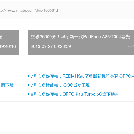
.antutu.com/doc/106081.htm
光
突破36000分！华硕新一代PadFone A86/T004曝光
19:40:16
2013-09-27 00:23:59
下一
7月安卓好评榜：REDMI K90至尊版新机即夺冠 OPPO
壁江山
全面下放
7月安卓性能榜：iQOO成功卫冕
6月安卓好评榜：OPPO K13 Turbo 5G拿下榜首