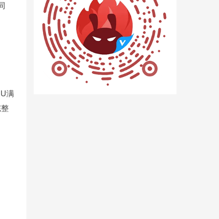
同
U满
完整