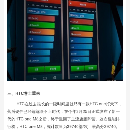
三、HTC卷土重来
HTC在过去很长的一段时间里就只有一款HTC one打天下，
落后硬件已经远远跟不上时代，在今年3月25日正式发布了新一
代的HTC one M8之后，终于重回了主流旗舰阵营。这次性能排
行榜，HTC one M8，统计数量为39740部/次，最高分39740。