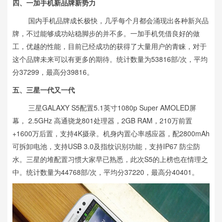
四、一加手机新品牌新势力
国内手机品牌成长极快，几乎每个月都会涌现出各种新兴品
牌，不过能够成功站稳脚步的并不多。一加手机凭借良好的做
工，优越的性能，目前已经成功的获得了大量用户的青睐，对于
这个品牌未来可以有更多的期待。统计数量为53816部/次，平均
分37299，最高分39816。
五、三星一代又一代
三星GALAXY S5配置5.1英寸1080p Super AMOLED屏
幕， 2.5GHz 高通骁龙801处理器，2GB RAM，210万前置
+1600万后置，支持4K摄录。机身内置心率感应器，配2800mAh
可拆卸电池，支持USB 3.0及指纹识别功能，支持IP67 防尘防
水。三星的堆配置习惯大家早已熟悉，此次S5的上榜也在情理之
中。统计数量为44768部/次，平均分37220，最高分40401。