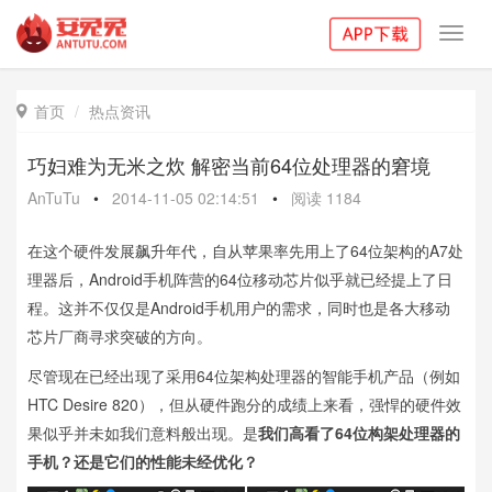
Toggl
navig
首页
热点资讯

巧妇难为无米之炊 解密当前64位处理器的窘境
AnTuTu
•
2014-11-05 02:14:51
•
阅读
1184
在这个硬件发展飙升年代，自从苹果率先用上了64位架构的A7处
理器后，Android手机阵营的64位移动芯片似乎就已经提上了日
程。这并不仅仅是Android手机用户的需求，同时也是各大移动
芯片厂商寻求突破的方向。
尽管现在已经出现了采用64位架构处理器的智能手机产品（例如
HTC Desire 820），但从硬件跑分的成绩上来看，强悍的硬件效
果似乎并未如我们意料般出现。是
我们高看了64位构架处理器的
手机？还是它们的性能未经优化？