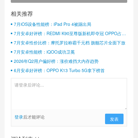
相关推荐
7月iOS设备性能榜：iPad Pro 4被踢出局
7月安卓好评榜：REDMI K90至尊版新机即夺冠 OPPO占据
半壁江山
7月安卓性价比榜：摩托罗拉称霸千元档 旗舰芯片全面下放
7月安卓性能榜：iQOO成功卫冕
2026年Q2用户偏好榜：涨价难挡大内存趋势
6月安卓好评榜：OPPO K13 Turbo 5G拿下榜首
登录
后才能评论
发表