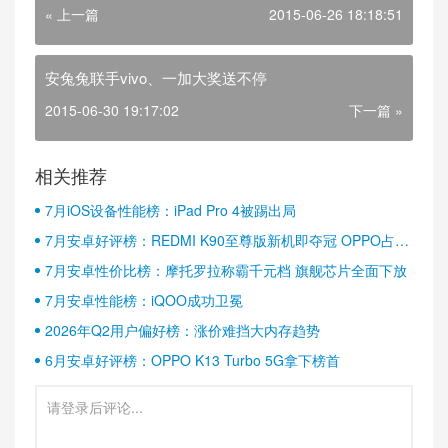
« 上一篇
2015-06-26 18:18:51
安兔兔联手vivo、一加大奖送不停
2015-06-30 19:17:02
下一篇 »
相关推荐
7月iOS设备性能榜：iPad Pro 4被踢出局
7月安卓好评榜：REDMI K90至尊版新机即夺冠 OPPO占据
半壁江山
7月安卓性价比榜：摩托罗拉称霸千元档 旗舰芯片全面下放
7月安卓性能榜：iQOO成功卫冕
2026年Q2用户偏好榜：涨价难挡大内存趋势
6月安卓好评榜：OPPO K13 Turbo 5G拿下榜首