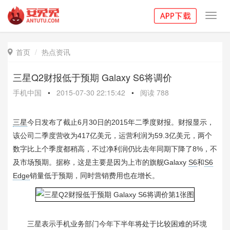
Toggl
navig
首页
热点资讯

三星Q2财报低于预期 Galaxy S6将调价
手机中国
•
2015-07-30 22:15:42
•
阅读
788
三星
今日发布了截止6月30日的2015年二季度财报。财报显示，
该公司二季度营收为417亿美元，运营利润为59.3亿美元，两个
数字比上个季度都稍高，不过净利润仍比去年同期下降了8%，不
及市场预期。据称，这是主要是因为上市的旗舰Galaxy
S6
和
S6
Edge
销量低于预期，同时营销费用也在增长。
三星表示手机业务部门今年下半年将处于比较困难的环境