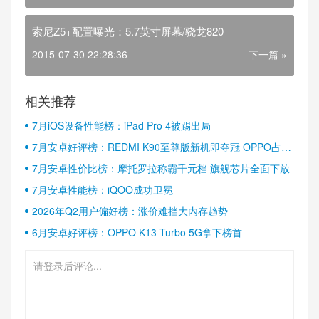
索尼Z5+配置曝光：5.7英寸屏幕/骁龙820
2015-07-30 22:28:36
下一篇 »
相关推荐
7月iOS设备性能榜：iPad Pro 4被踢出局
7月安卓好评榜：REDMI K90至尊版新机即夺冠 OPPO占据
半壁江山
7月安卓性价比榜：摩托罗拉称霸千元档 旗舰芯片全面下放
7月安卓性能榜：iQOO成功卫冕
2026年Q2用户偏好榜：涨价难挡大内存趋势
6月安卓好评榜：OPPO K13 Turbo 5G拿下榜首