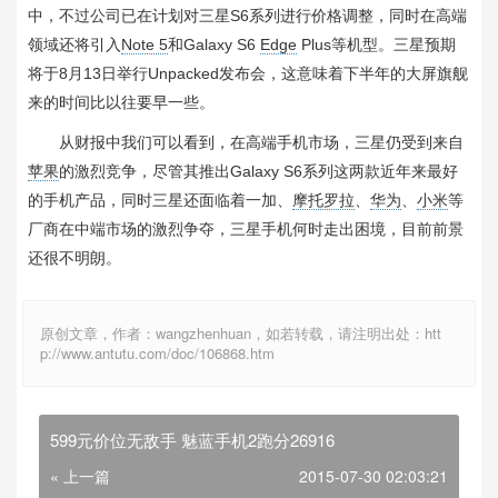
中，不过公司已在计划对三星S6系列进行价格调整，同时在高端
领域还将引入
Note 5
和Galaxy S6
Edge
Plus等机型。三星预期
将于8月13日举行Unpacked发布会，这意味着下半年的大屏旗舰
来的时间比以往要早一些。
从财报中我们可以看到，在高端手机市场，三星仍受到来自
苹果
的激烈竞争，尽管其推出Galaxy S6系列这两款近年来最好
的手机产品，同时三星还面临着一加、
摩托罗拉
、
华为
、
小米
等
厂商在中端市场的激烈争夺，三星手机何时走出困境，目前前景
还很不明朗。
原创文章，作者：wangzhenhuan，如若转载，请注明出处：htt
p://www.antutu.com/doc/106868.htm
599元价位无敌手 魅蓝手机2跑分26916
« 上一篇
2015-07-30 02:03:21