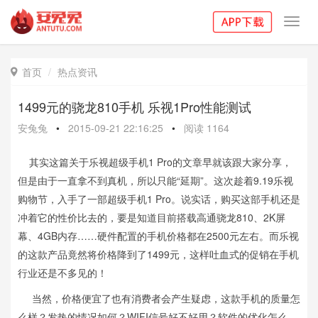
Toggl
navig
首页
热点资讯

1499元的骁龙810手机 乐视1Pro性能测试
安兔兔
•
2015-09-21 22:16:25
•
阅读
1164
其实这篇关于乐视超级手机1 Pro的文章早就该跟大家分享，
但是由于一直拿不到真机，所以只能“延期”。这次趁着9.19乐视
购物节，入手了一部超级手机1 Pro。说实话，购买这部手机还是
冲着它的性价比去的，要是知道目前搭载高通骁龙810、2K屏
幕、4GB内存……硬件配置的手机价格都在2500元左右。而乐视
的这款产品竟然将价格降到了1499元，这样吐血式的促销在手机
行业还是不多见的！
当然，价格便宜了也有消费者会产生疑虑，这款手机的质量怎
么样？发热的情况如何？WIFI信号好不好用？软件的优化怎么