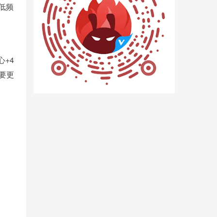
3低频
心+4
也要更