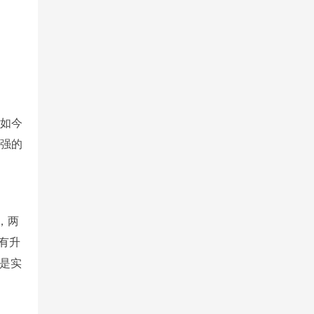
如今
最强的
，两
略有升
但是实