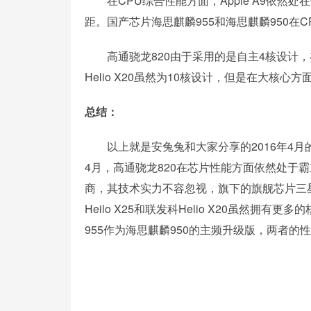
在CPU综合性能方面，Apple A9依然处在
距。国产芯片海思麒麟955和海思麒麟950在
高通骁龙820由于采用的是自主4核设计，在C
Helio X20虽然为10核设计，但是在大核
总结：
以上就是安兔兔和大家分享的2016年4月的
4月，高通骁龙820在芯片性能方面依然处于霸
商，其技术实力不容忽视，旗下的旗舰芯片三星Exy
Heilo X25和联发科Helio X20虽然
955作为海思麒麟950的主频升级版，两者