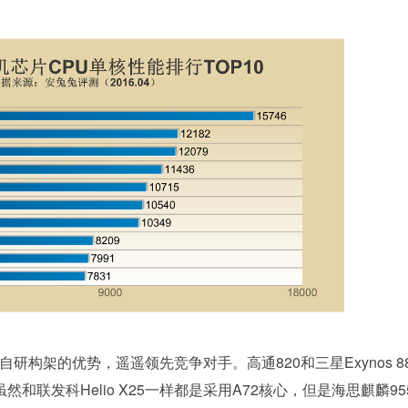
研构架的优势，遥遥领先竞争对手。高通820和三星Exynos 88
和联发科Helio X25一样都是采用A72核心，但是海思麒麟95