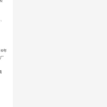
差
5、
6年
片厂
麟