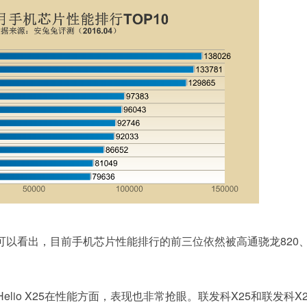
中可以看出，目前手机芯片性能排行的前三位依然被高通骁龙820
elio X25在性能方面，表现也非常抢眼。联发科X25和联发科X