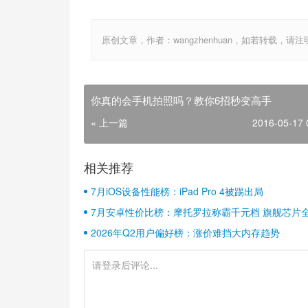
原创文章，作者：wangzhenhuan，如若转载，请注明出处：htt
你真的会手机拍照吗？教你6招秒变高手
« 上一篇
2016-05-17 
相关推荐
7月iOS设备性能榜：iPad Pro 4被踢出局
7月安卓性价比榜：摩托罗拉称霸千元档 旗舰芯片
2026年Q2用户偏好榜：涨价难挡大内存趋势