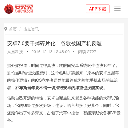
Toggl
navig
首页
热点资讯

安卓7.0要干掉碎片化！谷歌被国产机反噬
凤凰科技
•
2016-12-13 12:48:00
•
阅读
2727
据外媒报道，时间过得真快，转眼间安卓系统诞生也快10年了。
恐怕当时谁也没能想到，这个临时拼凑起来（原本的安卓是黑莓
的操作逻辑）的iOS竞争者居然能最终成为智能手机市场的统治
者，
乔布斯当年要不惜一切摧毁安卓的愿望也没能实现。
借助自己开源的特性，安卓自诞生以来就是各种功能的大型试验
场，它的UI经过多次升级，连设计语言都换了好几个，同时，它
还延伸出了许多旁支，占领了汽车中控台、智能穿戴设备和VR设
备。