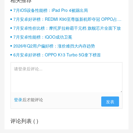
7月iOS设备性能榜：iPad Pro 4被踢出局
7月安卓好评榜：REDMI K90至尊版新机即夺冠 OPPO占据
半壁江山
7月安卓性价比榜：摩托罗拉称霸千元档 旗舰芯片全面下放
7月安卓性能榜：iQOO成功卫冕
2026年Q2用户偏好榜：涨价难挡大内存趋势
6月安卓好评榜：OPPO K13 Turbo 5G拿下榜首
登录
后才能评论
发表
评论列表 (
)