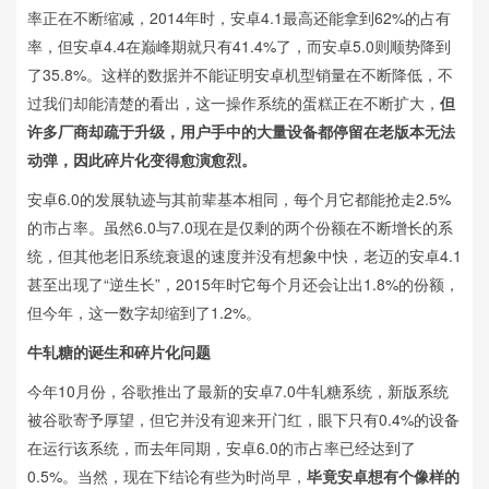
率正在不断缩减，2014年时，安卓4.1最高还能拿到62%的占有
率，但安卓4.4在巅峰期就只有41.4%了，而安卓5.0则顺势降到
了35.8%。这样的数据并不能证明安卓机型销量在不断降低，不
过我们却能清楚的看出，这一操作系统的蛋糕正在不断扩大，
但
许多厂商却疏于升级，用户手中的大量设备都停留在老版本无法
动弹，因此碎片化变得愈演愈烈。
安卓6.0的发展轨迹与其前辈基本相同，每个月它都能抢走2.5%
的市占率。虽然6.0与7.0现在是仅剩的两个份额在不断增长的系
统，但其他老旧系统衰退的速度并没有想象中快，老迈的安卓4.1
甚至出现了“逆生长”，2015年时它每个月还会让出1.8%的份额，
但今年，这一数字却缩到了1.2%。
牛轧糖的诞生和碎片化问题
今年10月份，谷歌推出了最新的安卓7.0牛轧糖系统，新版系统
被谷歌寄予厚望，但它并没有迎来开门红，眼下只有0.4%的设备
在运行该系统，而去年同期，安卓6.0的市占率已经达到了
0.5%。当然，现在下结论有些为时尚早，
毕竟安卓想有个像样的