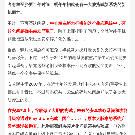
占有率至少要半年时间，明年年初就会有一大波搭载新系统的新
机面世。
不过，不可否认的是，
牛轧糖在努力打拼的这个生态系统中，碎
片化问题确实越发严重了
。除了上面提到了问题，全球智能手机
销量增速放缓也是安卓碎片化的推手之一。
当然，碎片化问题不可避免，毕竟新系统对老设备的支持不可能
尽善尽美。不过，诞生于2012年的老系统依然占据主流确实需要
引起重视，毕竟这些老旧设备根本得不到谷歌的安全更新，它们
就像一个个丧失保护的孤岛。
安卓诞生于2007年，在近十年的发展过程中它在功能和重要性上
都已今非昔比，不过与系统共同诞生的碎片化问题却成了谷歌无
法跨过的坎。
在安卓7.0上，谷歌做了大胆的尝试，未来的安卓核心系统和功能
升级将通过Play Store完成（国产……），原本大版本的系统升
级将逐渐被抛弃
。
此举能否解决碎片化问题还有待验证
，但谷歌
确实已经在推动升级上做了最大的努力，安卓7.0绝对是新时代的