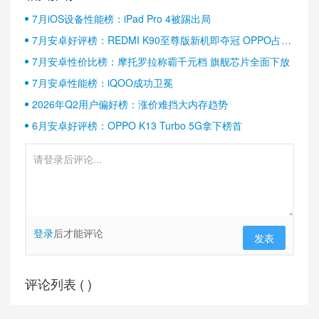
7月iOS设备性能榜：iPad Pro 4被踢出局
7月安卓好评榜：REDMI K90至尊版新机即夺冠 OPPO占据
半壁江山
7月安卓性价比榜：摩托罗拉称霸千元档 旗舰芯片全面下放
7月安卓性能榜：iQOO成功卫冕
2026年Q2用户偏好榜：涨价难挡大内存趋势
6月安卓好评榜：OPPO K13 Turbo 5G拿下榜首
登录
后才能评论
发表
评论列表 (
)