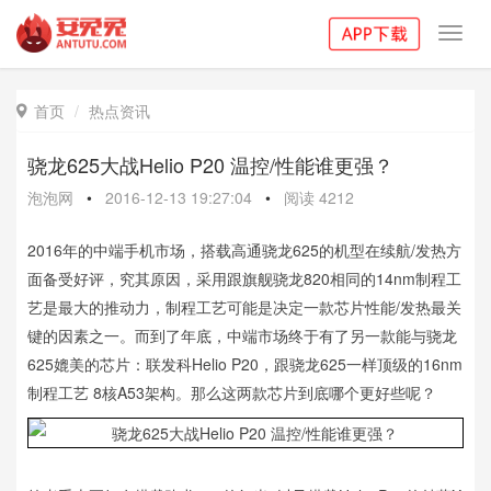
Toggl
navig
首页
热点资讯

骁龙625大战Helio P20 温控/性能谁更强？
泡泡网
•
2016-12-13 19:27:04
•
阅读
4212
2016年的中端手机市场，搭载高通骁龙625的机型在续航/发热方
面备受好评，究其原因，采用跟旗舰骁龙820相同的14nm制程工
艺是最大的推动力，制程工艺可能是决定一款芯片性能/发热最关
键的因素之一。而到了年底，中端市场终于有了另一款能与骁龙
625媲美的芯片：联发科Helio P20，跟骁龙625一样顶级的16nm
制程工艺 8核A53架构。那么这两款芯片到底哪个更好些呢？