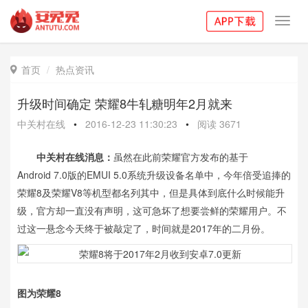
Toggl
navig
首页
热点资讯

升级时间确定 荣耀8牛轧糖明年2月就来
中关村在线
•
2016-12-23 11:30:23
•
阅读
3671
中关村在线消息：
虽然在此前荣耀官方发布的基于
Android 7.0版的EMUI 5.0系统升级设备名单中，今年倍受追捧的
荣耀8及荣耀V8等机型都名列其中，但是具体到底什么时候能升
级，官方却一直没有声明，这可急坏了想要尝鲜的荣耀用户。不
过这一悬念今天终于被敲定了，时间就是2017年的二月份。
图为荣耀8