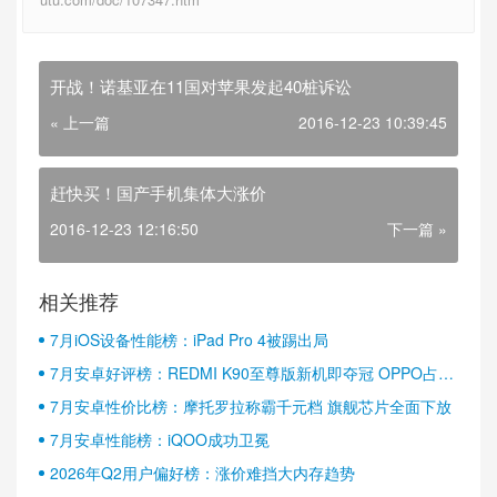
开战！诺基亚在11国对苹果发起40桩诉讼
« 上一篇
2016-12-23 10:39:45
赶快买！国产手机集体大涨价
2016-12-23 12:16:50
下一篇 »
相关推荐
7月iOS设备性能榜：iPad Pro 4被踢出局
7月安卓好评榜：REDMI K90至尊版新机即夺冠 OPPO占据
半壁江山
7月安卓性价比榜：摩托罗拉称霸千元档 旗舰芯片全面下放
7月安卓性能榜：iQOO成功卫冕
2026年Q2用户偏好榜：涨价难挡大内存趋势