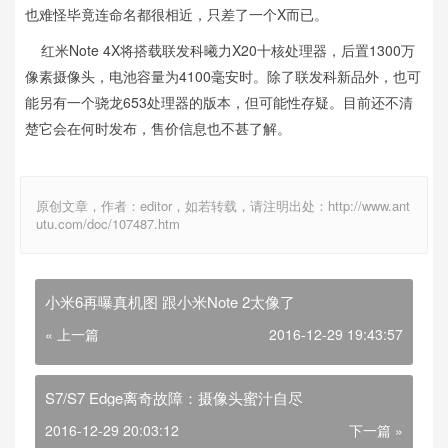
也难怪毕竟连命名都很相近，只差了一个X而已。
红米Note 4X将搭载联发科曦力X20十核处理器，后置1300万
像素摄像头，电池容量为4100毫安时。除了联发科新品外，也可
能另有一个骁龙653处理器的版本，但可能性存疑。目前还不清
楚它会在何时发布，售价信息也不甚了解。
原创文章，作者：editor，如若转载，请注明出处：http://www.ant
utu.com/doc/107487.htm
小米6再曝真机图 跟小米Note 2太像了
« 上一篇
2016-12-29 19:43:57
S7/S7 Edge离奇故障：摄像头蜜汁自尽
2016-12-29 20:03:12
下一篇 »