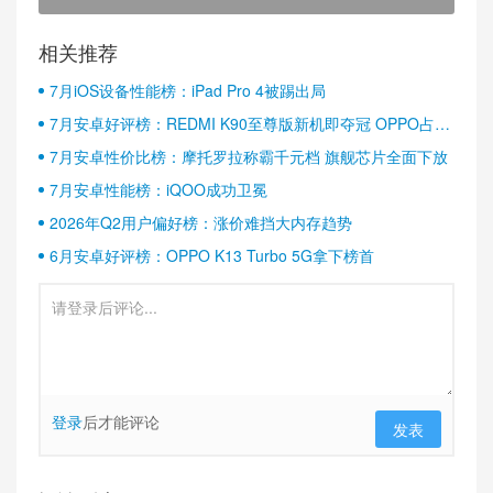
相关推荐
7月iOS设备性能榜：iPad Pro 4被踢出局
7月安卓好评榜：REDMI K90至尊版新机即夺冠 OPPO占据
半壁江山
7月安卓性价比榜：摩托罗拉称霸千元档 旗舰芯片全面下放
7月安卓性能榜：iQOO成功卫冕
2026年Q2用户偏好榜：涨价难挡大内存趋势
6月安卓好评榜：OPPO K13 Turbo 5G拿下榜首
登录
后才能评论
发表