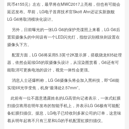
民币4155元）左右，最早将在MWC2017上亮相，但也有可能会
延迟发布。早前，LG电子首席技术官Skott Ahn还证实新旗舰
LG G6将取消模块化设计。
另外，日前曝光的一张LG G6的保护壳谍照上来看，LG G6后
置双摄像头的中间设有一个LED闪光灯，指纹识别模块则设置在
摄像头下方。
配置方面，LG G6将采用5.3英寸2K显示屏，搭载骁龙835处理
器，依然会延续G5的双摄像头设计，从渲染图赏看，G6还有可
能取消可更换电池的设计，视觉一体性会更强。
消息人士还爆料称，LG G6摄像头将会加入黑科技，即“G6能
实现9X光学变焦，机身“最薄处2.57mm”。
此前有一位不愿意透露姓名的LG高管向记者表示，一体式虹膜
扫描仪将用在明年发布的智能手机上，并表示LG G6极有可能配
备虹膜扫描仪。据息，LG电子已经收到多家公司的订单，这意味
着从明年起将不只有三星和LG的手机配置虹膜扫描仪。