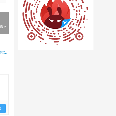
篇 »
占据半
表