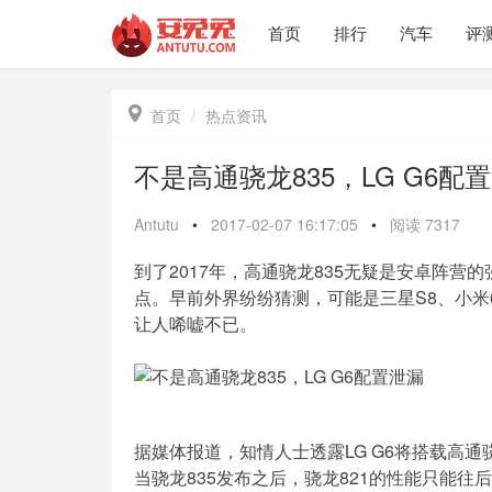
首页
排行
汽车
评

首页
热点资讯
不是高通骁龙835，LG G6配
Antutu
•
2017-02-07 16:17:05
•
阅读
7317
到了2017年，高通骁龙835无疑是安卓阵营
点。早前外界纷纷猜测，可能是三星S8、小米6，
让人唏嘘不已。
据媒体报道，知情人士透露LG G6将搭载高通
当骁龙835发布之后，骁龙821的性能只能往