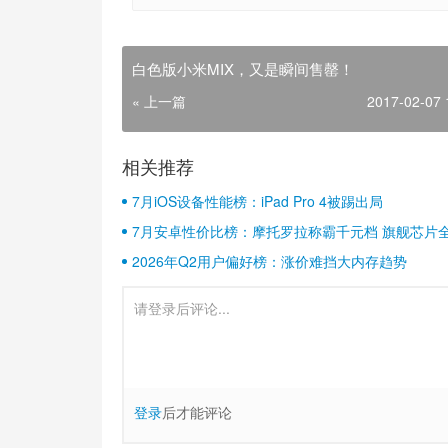
白色版小米MIX，又是瞬间售罄！
« 上一篇
2017-02-07 
相关推荐
7月iOS设备性能榜：iPad Pro 4被踢出局
7月安卓性价比榜：摩托罗拉称霸千元档 旗舰芯片
2026年Q2用户偏好榜：涨价难挡大内存趋势
登录
后才能评论