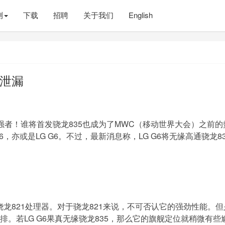
测
下载
招聘
关于我们
English
置泄漏
的强者！谁将首发骁龙835也成为了MWC（移动世界大会）之前的
亦或是LG G6。不过，最新消息称，LG G6将无缘高通骁龙83
骁龙821处理器。对于骁龙821来说，不可否认它的强劲性能。但
后排。若LG G6果真无缘骁龙835，那么它的旗舰定位就稍微有些