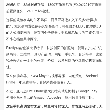
2GB内存、32/64GB存储、1300万像素后置(F2.0)和210万像素
前置摄像头、2400mAh电池。
这样的规格在当时并不落伍，而且亚马逊加入了很多“特异功
能”，尤其是前置摄像头其实是四个，搭配红外LED，能够以3D
的方式捕捉画面，还有四个传感器，亚马逊称这是为了避免用户
不小心挡住其中两个。
Firefly功能也被大书特书，长按侧面的拍照键，就可以扫描并识
别书籍、二维码、UPC产品码、网址、手机号、音乐等等，比如
说会告诉你一本书的作者、价格，以及对应的亚马逊销售页面地
址。
双立体扬声器、7×24 Mayday视频客服、自动滚动、Android
Prime一年免费等等，看起来也都很吸引人。
不过，亚马逊Fire Phone最大的槽点就是阉割了Google Play，
使用亚马孙自己的Amazon Appsotre，应用数量少得可怜。
这台手机高调发布之后，销量可怜的惊人。尽管亚马逊坚称，无