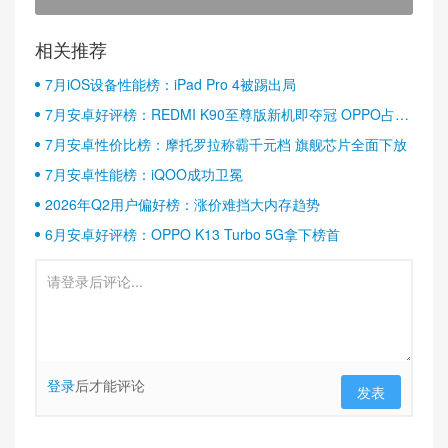
相关推荐
7月iOS设备性能榜：iPad Pro 4被踢出局
7月安卓好评榜：REDMI K90至尊版新机即夺冠 OPPO占据
半壁江山
7月安卓性价比榜：摩托罗拉称霸千元档 旗舰芯片全面下放
7月安卓性能榜：iQOO成功卫冕
2026年Q2用户偏好榜：涨价难挡大内存趋势
6月安卓好评榜：OPPO K13 Turbo 5G拿下榜首
登录
后才能评论
发表