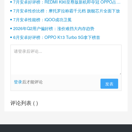
7月安卓好评榜：REDMI K90至尊版新机即夺冠 OPPO占据
半壁江山
7月安卓性价比榜：摩托罗拉称霸千元档 旗舰芯片全面下放
7月安卓性能榜：iQOO成功卫冕
2026年Q2用户偏好榜：涨价难挡大内存趋势
6月安卓好评榜：OPPO K13 Turbo 5G拿下榜首
登录
后才能评论
发表
评论列表 (
)