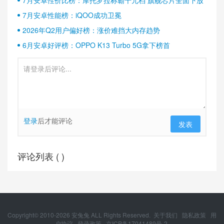
7月安卓性价比榜：摩托罗拉称霸千元档 旗舰芯片全面下放
7月安卓性能榜：iQOO成功卫冕
2026年Q2用户偏好榜：涨价难挡大内存趋势
6月安卓好评榜：OPPO K13 Turbo 5G拿下榜首
登录
后才能评论
发表
评论列表 (
)
Copyright© 2010-
2026
安兔兔 ALL Rights Reserved.
关于我们
隐私政策
用
户协议
登录政策
京ICP备17041489号-2