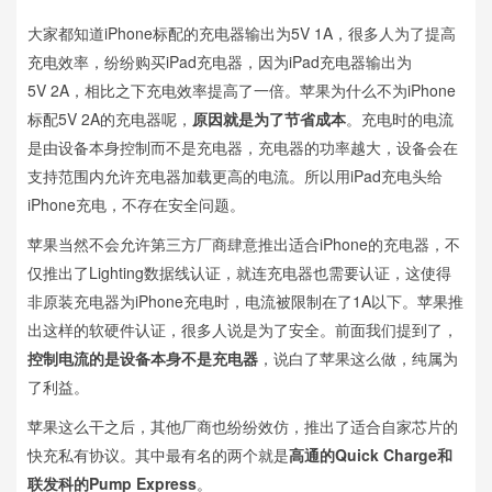
大家都知道iPhone标配的充电器输出为5V 1A，很多人为了提高
充电效率，纷纷购买iPad充电器，因为iPad充电器输出为
5V 2A，相比之下充电效率提高了一倍。苹果为什么不为iPhone
标配5V 2A的充电器呢，
原因就是为了节省成本
。充电时的电流
是由设备本身控制而不是充电器，充电器的功率越大，设备会在
支持范围内允许充电器加载更高的电流。所以用iPad充电头给
iPhone充电，不存在安全问题。
苹果当然不会允许第三方厂商肆意推出适合iPhone的充电器，不
仅推出了Lighting数据线认证，就连充电器也需要认证，这使得
非原装充电器为iPhone充电时，电流被限制在了1A以下。苹果推
出这样的软硬件认证，很多人说是为了安全。前面我们提到了，
控制电流的是设备本身不是充电器
，说白了苹果这么做，纯属为
了利益。
苹果这么干之后，其他厂商也纷纷效仿，推出了适合自家芯片的
快充私有协议。其中最有名的两个就是
高通的Quick Charge和
联发科的Pump Express
。