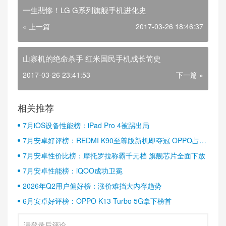
一生悲惨！LG G系列旗舰手机进化史
« 上一篇
2017-03-26 18:46:37
山寨机的绝命杀手 红米国民手机成长简史
2017-03-26 23:41:53
下一篇 »
相关推荐
7月iOS设备性能榜：iPad Pro 4被踢出局
7月安卓好评榜：REDMI K90至尊版新机即夺冠 OPPO占据
半壁江山
7月安卓性价比榜：摩托罗拉称霸千元档 旗舰芯片全面下放
7月安卓性能榜：iQOO成功卫冕
2026年Q2用户偏好榜：涨价难挡大内存趋势
6月安卓好评榜：OPPO K13 Turbo 5G拿下榜首