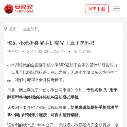
Toggl
navig
首页
热点资讯

惊呆 小米折叠屏手机曝光！真正黑科技
快科技
•
2017-03-28 07:58:11
•
阅读
2166
小米用惊艳的全面屏手机小米MIX证明了自家的设计和研发能力
一点儿不比国际同行差，在此之后，无论小米做出多么惊艳的产
品，我们可能都不会觉得奇怪了。
日前，网上曝光了一份小米公司申请的专利，
专利名称 为“用于
翻开型移动终端的连接机构及折叠式手机”。
该专利只要介绍了如何实现折叠屏，
简单来说就是把手机两块屏
幕中间由特制弹片连接，可自由进行翻折。
该专利的状态是“审中-公开”，意味着小米还没有完全获得这一专