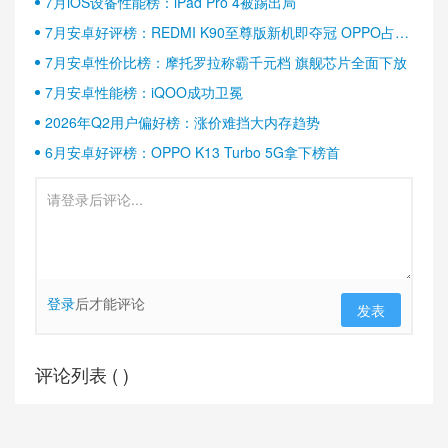
7月iOS设备性能榜：iPad Pro 4被踢出局
7月安卓好评榜：REDMI K90至尊版新机即夺冠 OPPO占据
半壁江山
7月安卓性价比榜：摩托罗拉称霸千元档 旗舰芯片全面下放
7月安卓性能榜：iQOO成功卫冕
2026年Q2用户偏好榜：涨价难挡大内存趋势
6月安卓好评榜：OPPO K13 Turbo 5G拿下榜首
登录
后才能评论
发表
评论列表 (
)