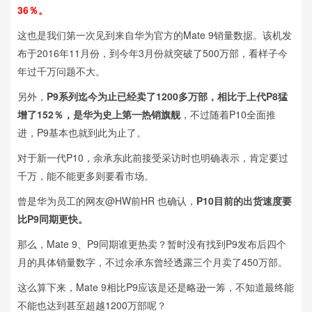
36％。
这也是我们第一次见到来自华为官方的Mate 9销量数据。该机发
布于2016年11月份，到今年3月份就突破了500万部，看样子今
年过千万问题不大。
另外，
P9系列迄今为止已经卖了1200多万部，相比于上代P8猛
增了152％，是华为史上第一热销旗舰
，不过随着P10全面推
进，P9基本也就到此为止了。
对于新一代P10，余承东此前接受采访时也明确表示，肯定要过
千万，能不能更多则要看市场。
曾是华为员工的网友@HW前HR 也确认，
P10目前的出货速度要
比P9同期更快。
那么，Mate 9、P9同期谁更热卖？暂时没有找到P9发布后四个
月的具体销量数字，不过余承东曾经透露三个月卖了450万部。
这么算下来，Mate 9相比P9应该是还是略逊一筹，不知道最终能
不能也达到甚至超越1200万部呢？