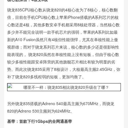
骁龙835CPU核心数从骁龙820的4核心改为了8核心，核心数翻
倍，目前在手机CPU核心数上苹果iPhone搭载的A系列芯片的核
心数还是4核，其他多数安卓手机都采用8核处理器，当然核心数
多少并不能完全说明一款手机芯片的强弱，苹果的A系列比如最
新的A10 Fusion虽然只有4核但性能强悍，尤其在单核性能上傲
视群雄；而对于骁龙系列芯片来说，核心数的多少还是很影响性
能表现的， 骁龙820虽然在单核性能上没有短板，但由于核心数
较少多核性能跟安卓阵营的其他旗舰芯片相比有较为明显的劣
势。而此次骁龙835采用了8核设计，大核最高主频2.45GHz，弥
补了骁龙820多线程弱的短板，更加均衡了。
另外骁龙835搭载的Adreno 540最高主频为670MHz，而骁龙
820的Adreno 530主频则为624MHz。
基带：首款下行1Gbps的全网通基带