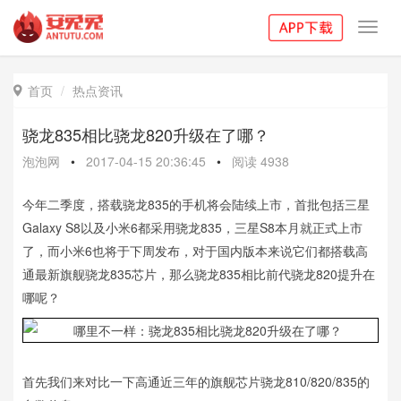
Toggl
navig
首页
热点资讯

骁龙835相比骁龙820升级在了哪？
泡泡网
•
2017-04-15 20:36:45
•
阅读
4938
今年二季度，搭载骁龙835的手机将会陆续上市，首批包括三星
Galaxy S8以及小米6都采用骁龙835，三星S8本月就正式上市
了，而小米6也将于下周发布，对于国内版本来说它们都搭载高
通最新旗舰骁龙835芯片，那么骁龙835相比前代骁龙820提升在
哪呢？
首先我们来对比一下高通近三年的旗舰芯片骁龙810/820/835的