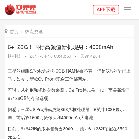
Toggl
navig
首页
热点资讯

6+128G！国行高颜值新机现身：4000mAh
快科技
•
2017-04-16 09:43:59
•
阅读
4284
三星的旗舰S/Note系列对6GB RAM秘而不宣，但是C系列早已上
马，如今，新款C9 Pro也现身工信部网站。
不过，从外形和规格参数来看，C9 Pro并非是二代，而是新增了
6+128GB的存储选项。
据悉，三星C9 Pro搭载骁龙653八核处理器，6英寸108P显示
屏，前后双1600万摄像头和4000mAh大电池。
目前，6+64GB的版本售价要3000+，预计6+128G顶配在3500
元左右。