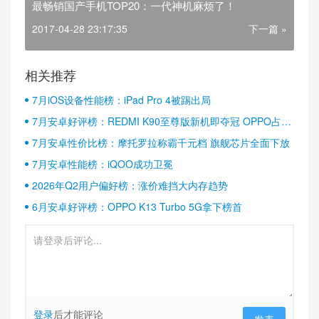
最畅销国产手机TOP20：一代神机麻烦了！
2017-04-28 23:17:35
下一篇 »
相关推荐
7月iOS设备性能榜：iPad Pro 4被踢出局
7月安卓好评榜：REDMI K90至尊版新机即夺冠 OPPO占据
半壁江山
7月安卓性价比榜：摩托罗拉称霸千元档 旗舰芯片全面下放
7月安卓性能榜：iQOO成功卫冕
2026年Q2用户偏好榜：涨价难挡大内存趋势
6月安卓好评榜：OPPO K13 Turbo 5G拿下榜首
登录
后才能评论