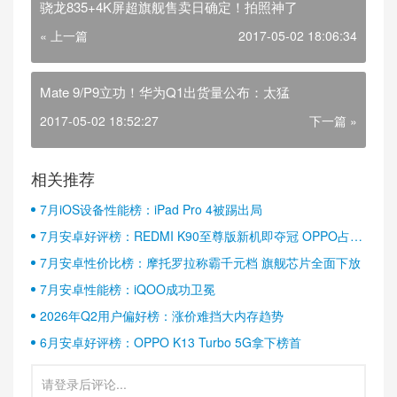
骁龙835+4K屏超旗舰售卖日确定！拍照神了
« 上一篇
2017-05-02 18:06:34
Mate 9/P9立功！华为Q1出货量公布：太猛
2017-05-02 18:52:27
下一篇 »
相关推荐
7月iOS设备性能榜：iPad Pro 4被踢出局
7月安卓好评榜：REDMI K90至尊版新机即夺冠 OPPO占据
半壁江山
7月安卓性价比榜：摩托罗拉称霸千元档 旗舰芯片全面下放
7月安卓性能榜：iQOO成功卫冕
2026年Q2用户偏好榜：涨价难挡大内存趋势
6月安卓好评榜：OPPO K13 Turbo 5G拿下榜首