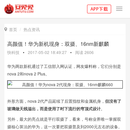
Toggl
navig
首页
热点资讯

高颜值！华为新机现身：双摄、16nm新麒麟
快科技
•
2017-05-02 18:49:27
•
阅读
2606
华为两款新机通过了工信部入网认证，网友爆料称，它们分别是
nova 2和nova 2 Plus。
外形方面，nova 2代产品延续了后置指纹和金属机身，
但没有了
玻璃做天线溢出，而是使用了时下流行的穹顶式设计
。
另外，最大的亮点就是平行双摄了，看来，号称业界唯一掌握双
摄核心算法的华为，这一次要把双摄普及到2000元左右的设备。