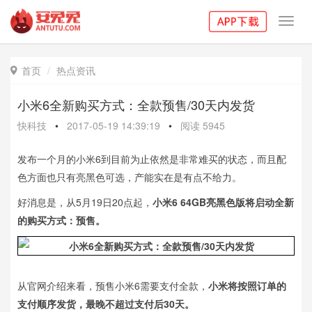
Toggl
navig
首页
热点资讯

小米6全新购买方式：全款预售/30天内发货
快科技
•
2017-05-19 14:39:19
•
阅读
5945
发布一个月的小米6到目前为止依然是非常难买的状态，而且配
色方面也只有亮黑色可选，产能实在是有点不给力。
好消息是，从5月19日20点起，
小米6 64GB亮黑色版将启动全新
的购买方式：预售。
从官网介绍来看，预售小米6需要支付全款，
小米将按照订单的
支付顺序发货，最晚不超过支付后30天。