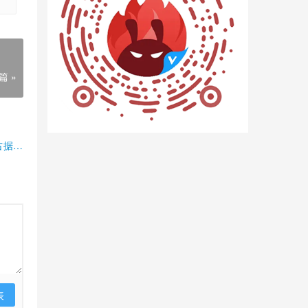
篇 »
占据半
表