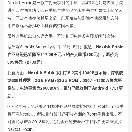
Nextbit Robin是一款主打云功能的手机，其独特之处是内置了先
进的云空间算法，会在手机本地存储尚未用完时将数据上传至云
端，而当本地存储耗尽之后，则开始智能删除本地应用和文件，
用户永远不必担心手机存储空间不够。
虽然该手机出自名师之手，不过其反响并没有预期的那么好。
据外媒Android Authority今日（6月15日）报道，
Nextbit Robin
在亚马逊已经降至117.99美元（约合人民币800元），原价为
399美元（2708元）。
配置方面，
Nextbit Robin采用了5.2英寸1080P显示屏，搭载骁
龙808处理器，3GB RAM+32GB ROM，500万+1300万像素摄
像头，电池容量为2600mAh，目前已经收到了Android 7.1.1更
新。
今年2月份，全球著名的游戏外设品牌雷蛇收购了Robin云存储手
机厂商Nextbit，所以目前暂时还不会有新的Robin手机出现，不
过雷蛇承诺在2018年2月之前会通过安全补丁和软件更新来支持
Nextbit Robin。