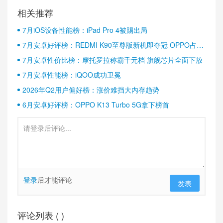
相关推荐
7月iOS设备性能榜：iPad Pro 4被踢出局
7月安卓好评榜：REDMI K90至尊版新机即夺冠 OPPO占据
半壁江山
7月安卓性价比榜：摩托罗拉称霸千元档 旗舰芯片全面下放
7月安卓性能榜：iQOO成功卫冕
2026年Q2用户偏好榜：涨价难挡大内存趋势
6月安卓好评榜：OPPO K13 Turbo 5G拿下榜首
登录
后才能评论
发表
评论列表 (
)